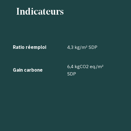
Indicateurs
Ratio réemploi
4,3 kg/m² SDP
6,4 kgCO2 eq./m²
Gain carbone
SDP