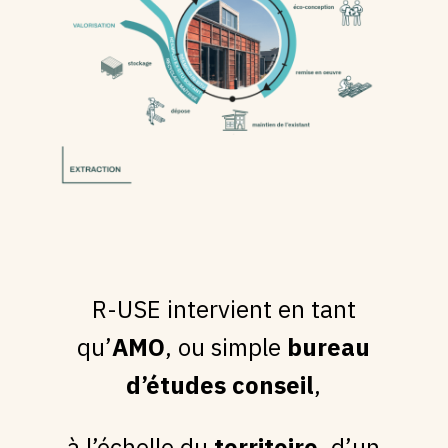
R-USE intervient en tant
qu’
AMO
, ou simple
bureau
d’études conseil
,
à l’échelle du
territoire
, d’un