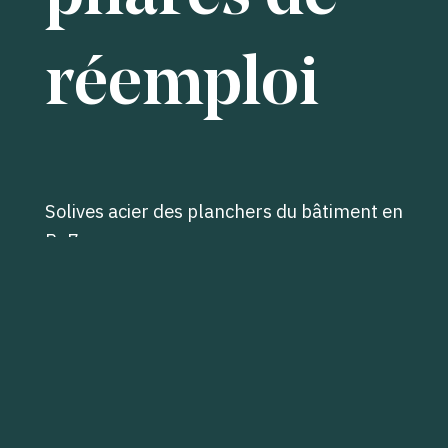
réemploi
Solives acier des planchers du bâtiment en
R+7
Solive bois des planchers de la mezzanine
Bardage bois
Revêtement de sol en pierre
.
← Retour aux projets