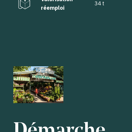
34 t
réemploi
Démarche