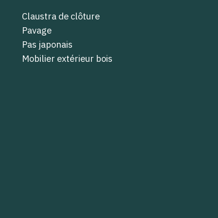
Claustra de clôture
Pavage
Pas japonais
Mobilier extérieur bois
Équipements de cuisine
Dalles gravillonnées
Racks à vélo
Portes de distribution
Plinthes
Plafonds suspendus
Équipements sanitaires