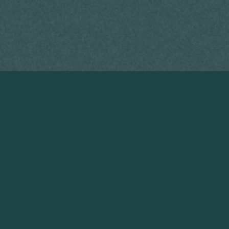
MOA:
GIBOIRE
Réhabilitation et surélévation, programme
mixte
5 800m2 – Bagnolet (93)
Architectes :
Archi 5
Autres partenaires :
Etamine, Y+K, S2T,
Scyna 4
Montant des travaux :
NC
Stade avancement :
études en cours
Caractéristiques :
solutions de réemploi
in-situ, label BBCA Réno, BBCA Neuf, E3C1