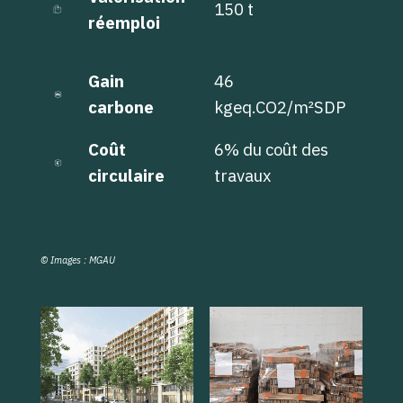
150 t
réemploi
Gain
46
carbone
kgeq.CO2/m²SDP
Coût
6% du coût des
circulaire
travaux
© Images : MGAU