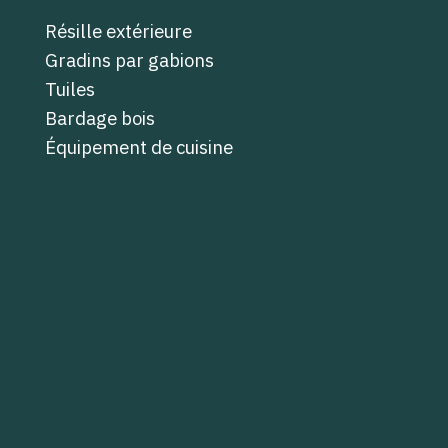
Résille extérieure
Gradins par gabions
Tuiles
Bardage bois
Équipement de cuisine
Pavés en grès
Gravillon
Porte intérieure bois
Portes de placard
Faux plafond dalle minérale
Mobilier
Équipements sanitaires
BAES