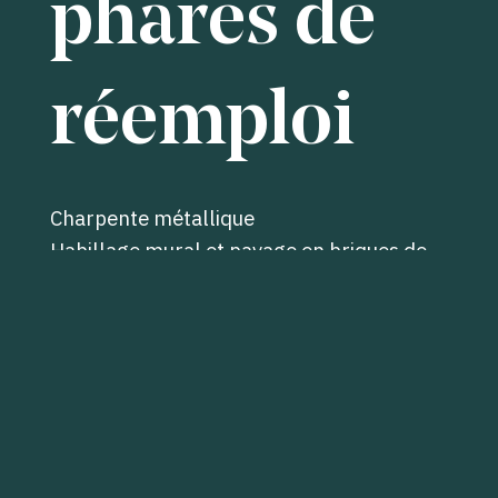
phares de
réemploi
Charpente métallique
Habillage mural et pavage en briques de
réemploi
Garde-corps
Radiateurs fonte
Parquet
Assises en pierre massive