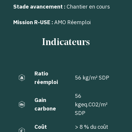
Stade avancement :
Chantier en cours
Mission R-USE :
AMO Réemploi
Indicateurs
Ratio
56 kg/m² SDP
réemploi
56
Gain
kg
eq.CO
2/m²
carbone
SDP
Coût
> 8 % du coût