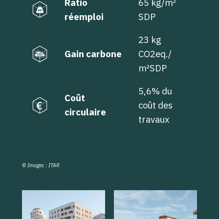
Ratio
65 kg/m²
réemploi
SDP
23 kg
Gain carbone
CO2eq./
m²SDP
5,6% du
Coût
coût des
circulaire
travaux
© Images : ITAR