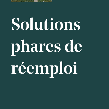
Solutions
phares de
réemploi
Bardage de façade récupéré sur un autre
projet d’I3F