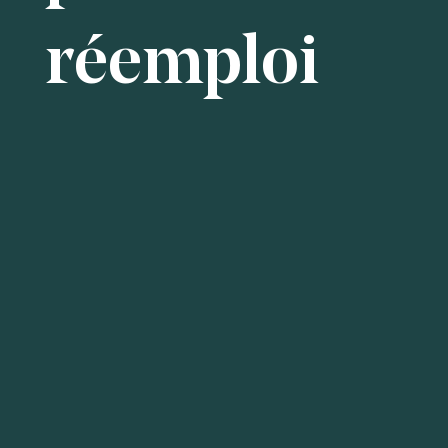
réemploi
Dalle de façade en pierre
Faux plancher technique
Équipements sanitaires
Bloc-portes
Chemins de câbles
Gaine de ventilation
Dalle sur plot
Casiers