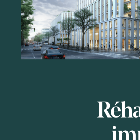
Réha
im